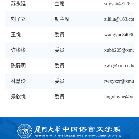
苏永延
主席
suyyan@126.co
刘子立
副主席
zililiu@163.com
王悦
委员
wangyue840907
许彬彬
委员
xubb205@xmu.e
陈磊明
委员
zwx@xmu.edu.c
林慧玲
委员
rwxyxzr@xmu.ed
景欣悦
委员
jingxinyue@xmu.