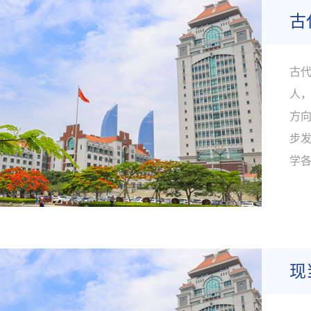
古
古代
人
方
步
学
叉
良
注》
现