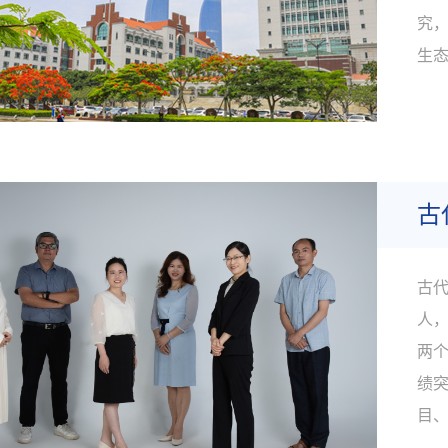
究
生
家
经
《
学》.
古
古代
人
两
绩突
目
文