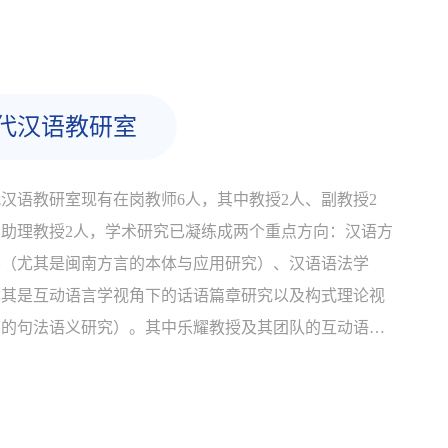
、史、哲交叉贯通，尤其在汉语音韵学与古文字学研究方
深厚的历史积淀和优秀传统。近些年，...
代汉语教研室
汉语教研室现有在岗教师6人，其中教授2人、副教授2
，助理教授2人，学术研究已凝练成两个重点方向：汉语方
学（尤其是闽南方言的本体与应用研究）、汉语语法学
尤其是互动语言学视角下的话语篇章研究以及构式理论视
下的句法语义研究）。其中乐耀教授及其团队的互动语言
研究、话语篇章研究，代表了国内学界相关领域的尖端水
，同时也与国外学界保持了密切的交流与合作；钱奠香副
、许彬彬助理教授的闽南方言研究...