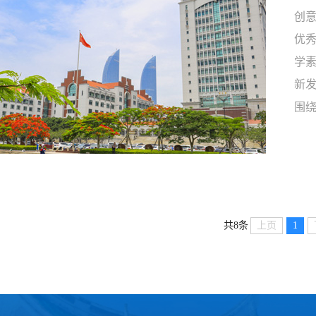
创
优
学
新
围
意
术
实
化。.
上页
1
共8条