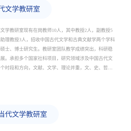
代文学教研室
文学教研室现有在岗教师10人，其中教授2人，副教授5
，助理教授3人，招收中国古代文学和古典文献学两个学科
向硕士、博士研究生。教研室团队教学成绩突出，科研稳
发展。承担多个国家社科项目，研究领域涉及中国古代文
各个时段和方向，文献、文学、理论并重，文、史、哲交
贯通，尤其在文献整理与研究方面有深厚的历史积淀和优
传统，近些年，有《杜牧集系年校注》《韩偓集系年校
《先唐别集叙录》《唐五代文编年史》...
当代文学教研室