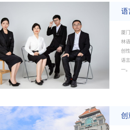
语
厦
林
创性
语
一
究
民
研究
创