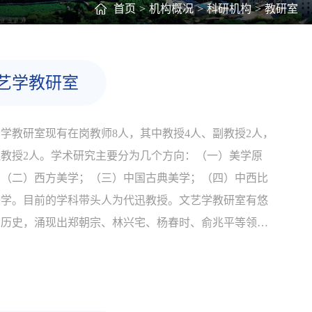
首页
>
机构概况
>
科研机构
>
教研室
艺学教研室
学教研室现有在岗教师8人，其中教授4人、副教授2人，
理教授2人。学术研究主要分为几个方向：（一）美学原
；（二）西方美学；（三）中国古典美学；（四）中西比
美学。目前的学科带头人为代迅教授。文艺学教研室有悠
的历史，涌现出郑朝宗、林兴宅、杨春时、俞兆平等领一
风骚的著名学者；现今在职的教师也各擅胜场，在中西美
理论、中西美学史、中西美学比较等领域均取得不俗成
也形成了本教研室研究方向多元化的趋势。...