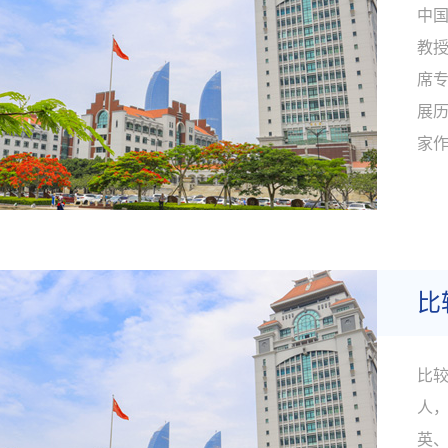
中国
教授
席
展
家
国
（3
年来
比
比较
人，
英