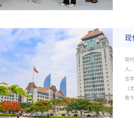
文
面有
现
现代
人
言
（
角
学
平
教授