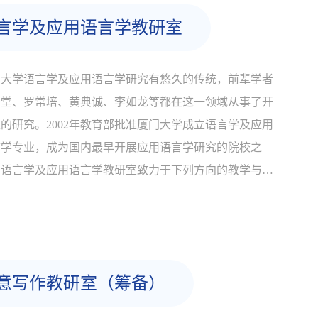
言学及应用语言学教研室
门大学语言学及应用语言学研究有悠久的传统，前辈学者
语堂、罗常培、黄典诚、李如龙等都在这一领域从事了开
的研究。2002年教育部批准厦门大学成立语言学及应用
言学专业，成为国内最早开展应用语言学研究的院校之
。语言学及应用语言学教研室致力于下列方向的教学与研
。方向一：比较语言学。包括历史语言比较、方言比较、
族语言比较等。方向二：应用词汇学。主张以统计的方法
词汇问题。方向三：国际中文教育...
意写作教研室（筹备）