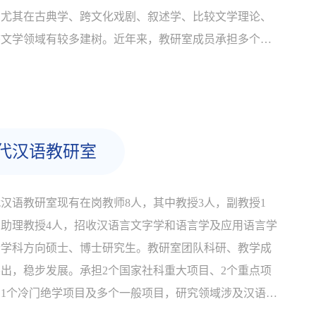
，尤其在古典学、跨文化戏剧、叙述学、比较文学理论、
态文学领域有较多建树。近年来，教研室成员承担多个国
级、省级社科项目，标志性成果有《一本万殊：〈海山
〉文化寻踪》、《从仪式到艺术：中西戏剧发生学》、
与时代对话：布尔加科夫戏剧研究》、《俄罗斯生态文
..
代汉语教研室
汉语教研室现有在岗教师8人，其中教授3人，副教授1
，助理教授4人，招收汉语言文字学和语言学及应用语言学
个学科方向硕士、博士研究生。教研室团队科研、教学成
出，稳步发展。承担2个国家社科重大项目、2个重点项
、1个冷门绝学项目及多个一般项目，研究领域涉及汉语言
字学各个时段和方向，音韵、文字、训诂、文献并重，