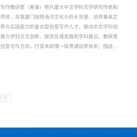
意写作教研室（筹备）依托厦大中文学科文学研究传统和
秀师资，背靠厦门独特海洋文化与侨乡背景，培养兼具文
素养与实践能力的复合型创意写作人才，推动中文学科创
发展与学科交叉创新，服务区域发展和学科建设。教研室
绕创意写作方向，打造本硕博一体贯通培养体系；围绕创
写作理论、地域文学创作、文创产业研究等方向，开展学
研究；搭建校企合作平台，开展地域文化交流、组织学生
习、采风、创作竞赛等活动，推动学生作品发表与转
..
下页