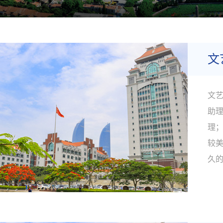
文
文艺
助
理
较
久
时
学
就，