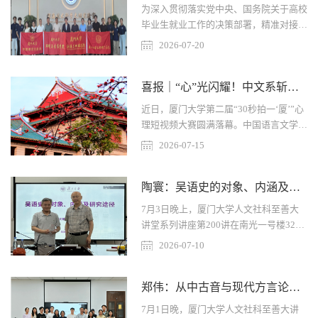
为值得关注的新趋势。这不仅是文体自身
为深入贯彻落实党中央、国务院关于高校
的适应性演变，更回应着当下社会日益凸
毕业生就业工作的决策部署，精准对接行
显的情感需求。在生活节奏逐渐加速、社
业人才需求，推动学科专业与产业发展深
2026-07-20
交模式日趋线上化的背景下，个体对共
度融合，拓宽毕业生就业渠道，7月14日
鸣、情感与精神慰藉的渴望愈发迫切。当
至16日，中文系联合海洋与地球学院、
代散文既发扬这个文体内向探索的思辨与
喜报｜“心”光闪耀！中文系斩获校第二届心理短视频大赛多项荣誉！
环境与生态学院与公共卫生学院赴江苏开
情志，...
展2026年暑期“优企引才”定向访企拓岗
近日，厦门大学第二届“30秒拍一‘厦’”心
促就业专项行动，先后走进无锡、苏州、
理短视频大赛圆满落幕。中国语言文学系
南京等地，对接各类优质企业，深化校际
学子积极参赛、创意迸发，以细腻的叙事
2026-07-15
协同、拓展校企合作、加强校友联络，搭
表达和温暖的人文关怀，在比赛中取得优
建校地、校企协同育人与就业合作桥梁，
异成绩。中文系有1支参赛团队荣获二等
为毕业生高质量就业拓宽路径。...
陶寰：吴语史的对象、内涵及研究途径
奖，2支参赛团队荣获三等奖，1支参赛
团队荣获优秀奖，我系指导老师蔡虎堂、
7月3日晚上，厦门大学人文社科至善大
李莹斌获评“优秀指导老师”，中国语言文
讲堂系列讲座第200讲在南光一号楼320
学系获评“最佳组织奖”，充分展现了中文
会议室举行。复旦大学中文系教授、博士
2026-07-10
学子扎实的专业素养、良好的创新能力和
生导师陶寰以“吴语史的对象、内涵及研
积极向上的精神风貌。本次大赛由厦门大
究途径”为题作专题讲座，中文系李无未
学学生工作处主办，...
郑伟：从中古音与现代方言论喻三入匣
教授担任主持人，众多师生参与，现场气
氛热烈。讲座开始前，李无未介绍了陶寰
7月1日晚，厦门大学人文社科至善大讲