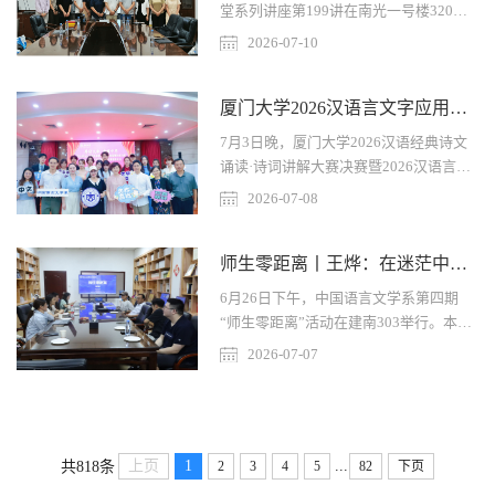
的学术成就，并向其颁发“厦门大学人文
堂系列讲座第199讲在南光一号楼320会
社科至善大讲堂”纪念牌。讲座中，陶寰
议室开讲。本次讲座以《从中古音与现代
2026-07-10
从“变与不变”的哲学问题切入，提出任何
方言论喻三入匣》为题，由上海交通大学
关于“变化”的讨论都必须先回答一个前提
长聘教授、博士生导师郑伟主讲，中文系
性问题—...
厦门大学2026汉语言文字应用系列大赛决赛圆满落幕
李焱教授担任主持人，语言学等方向师生
参与讲座并互动。李焱首先代表语言学教
7月3日晚，厦门大学2026汉语经典诗文
研室的全体师生对郑伟的到来表示欢迎，
诵读·诗词讲解大赛决赛暨2026汉语言文
并向与会师生介绍了其在汉语历史语言学
字应用系列大赛颁奖仪式在联兴楼一楼多
2026-07-08
研究领域的学术成就，以及长期以来对中
功能厅举行。本次大赛由厦门大学党委宣
文系语言学教研室的支持。郑伟首先亮明
传部、党委学生工作部、教务处主办，中
了本次讲座的基本观点：...
师生零距离丨王烨：在迷茫中寻路，于坚守中成学
国语言文学系、国家语言文字推广基地承
办，以“赓续文脉，典耀中华”为主题，下
6月26日下午，中国语言文学系第四期
设汉语经典诗文诵读、诗词讲解、规范汉
“师生零距离”活动在建南303举行。本次
字书写三项赛事，以汉语为桥传扬文化声
活动特邀长期从事二十世纪革命文学研
2026-07-07
韵，以经典为脉续写时代新章。本次活动
究、中国新诗研究与鲁迅研究的王烨老
特邀厦门大学语言文字工作委员会副主
师，与中文系本科生、研究生代表围坐一
任、国家级普通话水平测试员楼红英，...
堂，以治学经验与人生成长为主题，进行
了一场坦诚而深入的“零距离”交流。活动
...
上页
1
共818条
2
3
4
5
82
下页
现场气氛轻松融洽，师生在问答之间碰撞
思想、传递温度。王烨老师兼任闻一多研