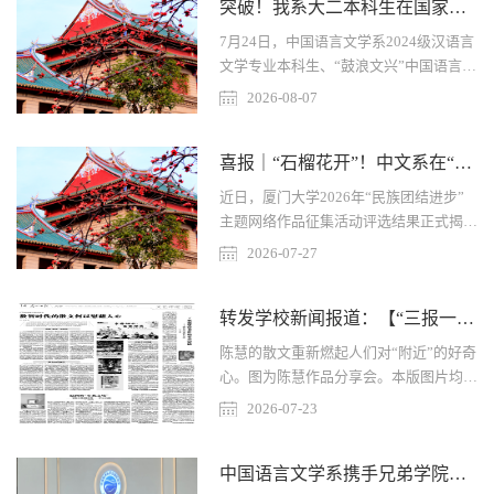
突破！我系大二本科生在国家级报刊《文艺报》发表评论文章
2028 学年面向中小学生的全国性竞赛活
动名单》。本届赛事于 2025 年 11 月正
7月24日，中国语言文学系2024级汉语言
式启动，竞赛设置省级初赛、省级复赛、
文学专业本科生、“鼓浪文兴”中国语言文
全国总决赛三个阶段，数百万青少年学子
学拔尖学生培养基地成员刘王梵在《文艺
2026-08-07
踊跃参赛。各地文学爱好者层层角逐、同
报》文学评论专版“文学名刊近作扫描”栏
台竞技，奋力争取全国总决赛参赛资格，
目发表题为《“附近消失”的时代，允许情
期待在最高赛场交流切磋、...
喜报｜“石榴花开”！中文系在“民族团结进步”主题网络作品征集活动中斩获佳绩！
感潮涨潮落》的文章，扫描涉及的文学名
刊有《钟山》《江南》《山花》《福建文
近日，厦门大学2026年“民族团结进步”
学》《湖南文学》《长江文艺》。这是我
主题网络作品征集活动评选结果正式揭
系首次有大二本科生在国家级报刊发文，
晓。中国语言文学系学子踊跃参赛、精心
2026-07-27
标志着中国语言文学系拔尖人才自主培养
创作，以扎实的文学功底、多元的艺术表
在本科生层面实现了从高年级到低年级的
达和深沉的民族情怀，在本次活动中取得
纵深覆盖。...
转发学校新闻报道：【“三报一刊”】光明日报：数智时代的散文何以慰藉人心
优异成绩。中文系共有8件作品获奖，其
中一等奖1项、二等奖3项、三等奖2项、
陈慧的散文重新燃起人们对“附近”的好奇
优秀奖2项，充分展现了中文学子坚定的
心。图为陈慧作品分享会。本版图片均为
文化自信、良好的创作能力和昂扬向上的
资料图片网络剧《我的阿勒泰》纪录片
2026-07-23
精神风貌。本次活动设置“文字·民族记
《人生一串》非虚构《我在北京送快递》
忆”（征文）、“光影·民族风采”（摄
【新语境下散文何为】当下散文与纪录
影）、“映像·...
中国语言文学系携手兄弟学院赴江苏联合开展 “优企引才” 定向访企拓岗促就业专项行动
片、有声书、短视频等媒介深度融合，成