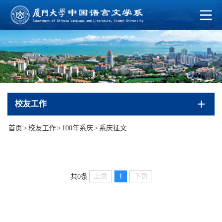
校友工作
首页
>
校友工作
>
100年系庆
>
系庆征文
上页
1
下页
共0条