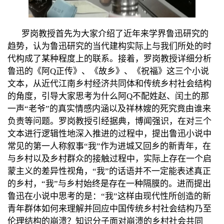
罗岗教授首先为大家介绍了近年来学界鲁迅研究的
趋势，认为鲁迅研究的当代建构实际上与我们所处的时
代构成了某种程度上的联系。接着，罗岗教授详细分析
鲁迅的《阿
Q
正传》、《故乡》、《祝福》这三个小说
文本，从近代江南乡村经济共同体和传统乡村社会结构
的角度，引导大家思考为什么阿
Q
不配姓赵、闰土的那
一声“老爷”的真实情感内涵以及祥林嫂的死究竟由谁来
负责等问题。罗岗教授引经据典，博闻强识，在对三个
文本进行逻辑性地深入推进的过程中，提出鲁迅小说中
常见的第一人称叙事“我”作为进城又回乡的新青年，在
与乡村以及乡村群众的接触过程中，实际上存在一个启
蒙主义的差异性视角，“我”的话语并不一定能表述真正
的乡村，“我”与乡村始终是存在一种隔膜的。进而提出
鲁迅在小说中思考的是：“我”这样由现代性所创造的新
青年群体如何来理解并回应中国传统乡村社会结构乃至
伦理结构的崩溃？知识分子面对崩溃的乡村社会共同