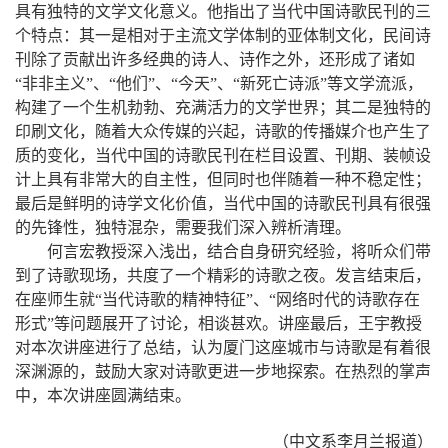
具有独特的文学文化意义。他指出了当代中国诗歌民刊的三
个特点：其一是相对于主流文学体制的亚体制文化，民间诗
刊除了贡献出许多经典的诗人、诗作之外，还形成了诸如
“非非主义”、“他们”、“今天”、“新死亡诗派”等文学流派，
构建了一个生机勃勃、充满活力的文学世界；其二是独特的
印刷文化，随着大众传媒的兴起，诗歌的传播媒介也产生了
质的变化，当代中国的诗歌民刊在栏目设置、刊期、装帧设
计上具有非常大的自主性，但同时也伴随着一种不稳定性；
最后是鲜明的诗学文化价值，当代中国的诗歌民刊具有很强
的先锋性，独特混杂，需要我们深入辨析清理。
何言宏教授深入浅出，结合自身研究经验，将听众们带
到了诗歌现场，共度了一个精彩的诗歌之夜。发言结束后，
在座师生就“当代诗歌的精神特征”、“网络时代的诗歌存在
形式”等问题展开了讨论，相谈甚欢。讲座最后，王宇教授
对本次讲座进行了总结，认为厦门这座城市与诗歌是有着很
深渊源的，鼓励大家对诗歌更进一步地探索。在热烈的掌声
中，本次讲座圆满结束。
（中文系李月兰报道）