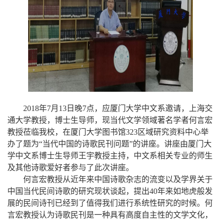
2018
年
7
月
13
日晚
7
点，应厦门大学中文系邀请，上海交
通大学教授，博士生导师，现当代文学领域著名学者何言宏
教授莅临我校，在厦门大学图书馆
323
区域研究资料中心举
办了题为“当代中国的诗歌民刊问题”的讲座。讲座由厦门大
学中文系博士生导师王宇教授主持，中文系相关专业的师生
及其他诗歌爱好者参与了此次讲座。
何言宏教授从近年来中国诗歌杂志的流变以及学界关于
中国当代民间诗歌的研究现状谈起，提出
40
年来如地虎般发
展的民间诗刊已经到了值得我们进行系统性研究的时候。何
言宏教授认为诗歌民刊是一种具有高度自主性的文学文化，