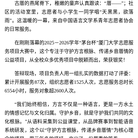
古厝的燕尾脊下，稚嫩的童声认真跟读：“厝——”；社
区的活动室里，志愿者与小学生一同学唱“天黑黑，欲落
雨”。这温暖的一幕，来自中国语言文学系青年志愿者协会
的日常服务。
在刚刚落幕的2025－2026学年“茅台杯”厦门大学志愿服
务项目大赛中，这个专注于守护方言根脉、传递乡音厝情的
公益项目，从全校众多优秀项目中脱颖而出，荣获银奖！
答辩现场，项目负责人用一组扎实的数据打动了评委：
累计开展服务87次，组织志愿者1525人次，志愿服务总时长
6554小时，服务对象超2600人次。
“我们始终相信，方言不仅是一种语言，更是一方水土
的情感记忆与文化归属。守护乡音，就是守护我们共同的文
化根脉。”从语料采集到公益课堂，从品牌赛事到智能语音
系统研发，这个以“守护方言根脉，传递乡音厝情”为核心理