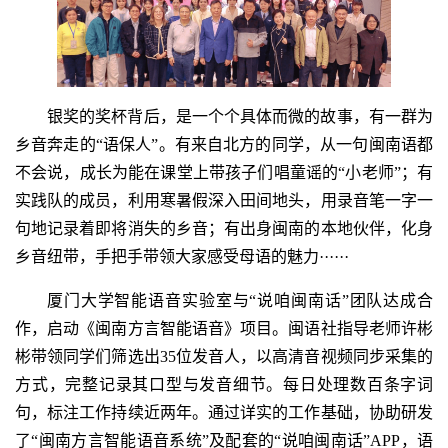
银奖的奖杯背后，是一个个具体而微的故事，有一群为
乡音奔走的“语保人”。有来自北方的同学，从一句闽南语都
不会说，成长为能在课堂上带孩子们唱童谣的“小老师”；有
实践队的成员，利用寒暑假深入田间地头，用录音笔一字一
句地记录着即将消失的乡音；有出身闽南的本地伙伴，化身
乡音纽带，手把手带领大家感受母语的魅力······
厦门大学智能语音实验室与“说咱闽南话”团队达成合
作，启动《闽南方言智能语音》项目。闽语社指导老师许彬
彬带领同学们筛选出35位发音人，以高清音视频同步采集的
方式，完整记录其口型与发音细节。每日处理数百条字词
句，标注工作持续近两年。通过详实的工作基础，协助研发
了“闽南方言智能语音系统”及配套的“说咱闽南话”APP，语