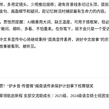
样，多用定镜头，少用推拉摇移；避免背景线条切过头顶，提前
金句、画面细节和疑问，趁记忆鲜活时捕捉最有生命力的内容。
I，贾悦然提醒：AI稿善用大词、缺乏温度，可用于搭框架，但
“敢问、细听、多看、不怕重来。在你笔下，就不会只是一个受访
中文系宣传中心将继续秉持“提高宣传素养，讲好中文故事”的
故事被看到、被听见。
赞！“护乡音·传厝情”闽南语传承保护计划拿下校赛银奖
辈领航启新程 支部交流助成长｜2025级、2024级语言硕士班