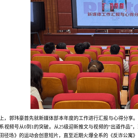
上，郭玮豪首先就新媒体部本年度的工作进行汇报与心得分享。
系视频号从0到1的突破。从25级迎新推文与视频的“出道作品
田径场》的运动会创意短片，直至近期火爆全系的《反诈公寓》