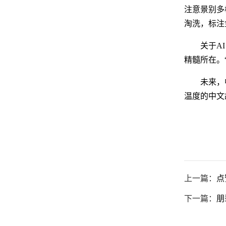
注意景别多
淘洗，标注
关于A
精髓所在。
未来，
温度的中文
上一篇：
点
下一篇：
朋