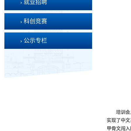
› 就业招聘
› 科创竞赛
› 公示专栏
培训会
实现了中文
甲骨文闯入