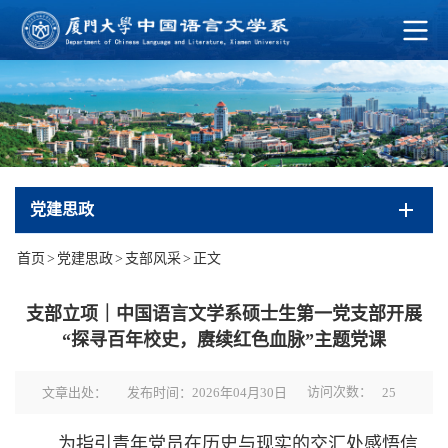
党建思政
首页
>
党建思政
>
支部风采
>
正文
支部立项｜中国语言文学系硕士生第一党支部开展
“探寻百年校史，赓续红色血脉”主题党课
访问次数：
文章出处：
发布时间：2026年04月30日
25
为指引青年党员在历史与现实的交汇处感悟信