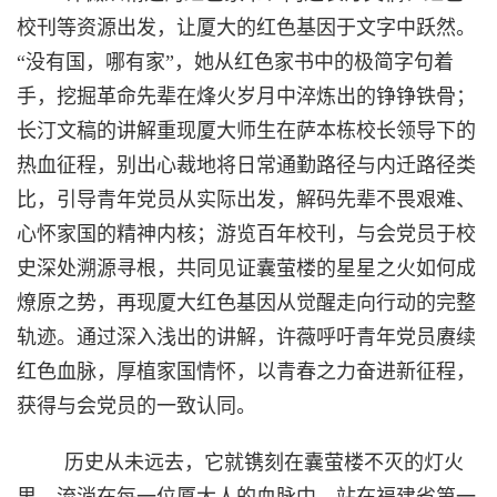
校刊等资源出发，让厦大的红色基因于文字中跃然。
“没有国，哪有家”，她从红色家书中的极简字句着
手，挖掘革命先辈在烽火岁月中淬炼出的铮铮铁骨；
长汀文稿的讲解重现厦大师生在萨本栋校长领导下的
热血征程，别出心裁地将日常通勤路径与内迁路径类
比，引导青年党员从实际出发，解码先辈不畏艰难、
心怀家国的精神内核；游览百年校刊，与会党员于校
史深处溯源寻根，共同见证囊萤楼的星星之火如何成
燎原之势，再现厦大红色基因从觉醒走向行动的完整
轨迹。通过深入浅出的讲解，许薇呼吁青年党员赓续
红色血脉，厚植家国情怀，以青春之力奋进新征程，
获得与会党员的一致认同。
历史从未远去，它就镌刻在囊萤楼不灭的灯火