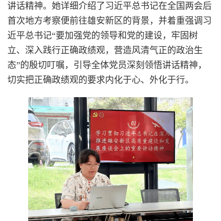
讲话精神。她详细介绍了习近平总书记在全国两会后
首次地方考察便前往雄安新区的背景，并着重强调习
近平
总书记“要加强党的领导和党的建设，牢固树
立、深入践行正确政绩观，营造风清气正的政治生
态”的殷切叮嘱，引导全体党员深刻领悟讲话精神，
切实把正确政绩观的要求内化于心、外化于行。