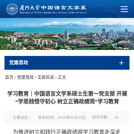
党建思政
首页
>
党建思政
>
支部风采
>
正文
学习教育｜中国语言文学系硕士生第一党支部 开展
“学思践悟守初心 树立正确政绩观”学习教育
访问次数：
文章出处：
发布时间：2026年04月30日
30
为推进树立和践行正确政绩观学习教育走深走