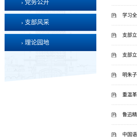
› 党务公开
› 支部风采
支部立
› 理论园地
支部立
明朱子
重温革
鲁迅精
中国语