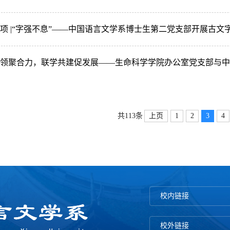
项 |“字强不息”——中国语言文学系博士生第二党支部开展古文
领聚合力，联学共建促发展——生命科学学院办公室党支部与
上页
1
2
3
4
共113条
校内链接
校外链接