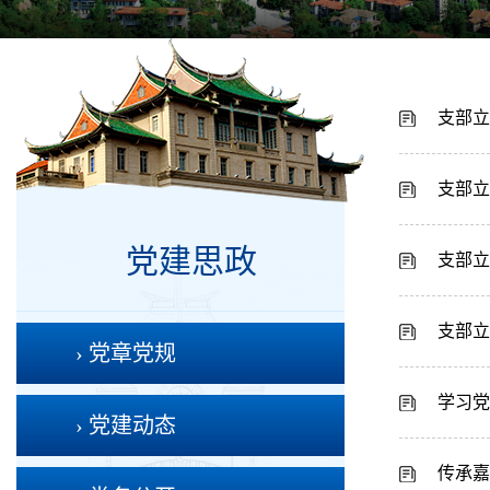
支部立
支部立
党建思政
支部立
支部立
› 党章党规
学习党
› 党建动态
传承嘉