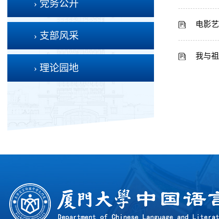
› 党务公开
电影艺
› 支部风采
我与祖
› 理论园地