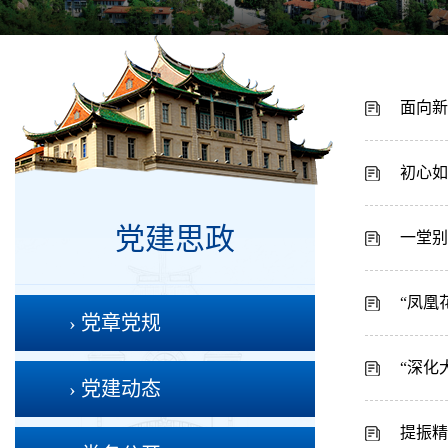
面向新
初心如
党建思政
一堂别
“凤凰
› 党章党规
“深化
› 党建动态
提振精