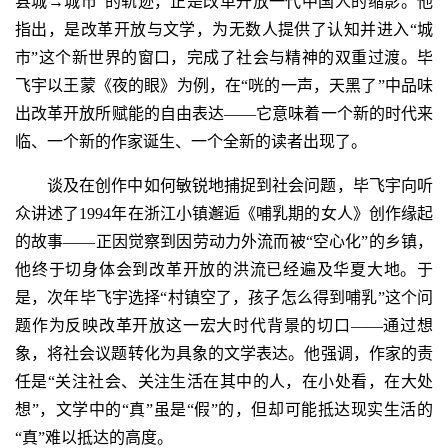
县城→城市”的轨迹，正是改革开放一代中国人的缩影。他
指出，是改革开放与文学，为无数人提供了认知并进入“城
市”这个新世界的窗口，完成了社会与精神的双重过渡。毕
飞宇以王蒙《夜的眼》为例，在“咣的一声，天黑了”中品味
出改革开放所赋能的自由表达——它意味着一个新的时代来
临、一个新的作家诞生、一个全新的读者出现了。
谈及在创作中如何敏锐地捕捉到社会问题，毕飞宇向听
众讲述了1994年在浙江小镇邂逅《哺乳期的女人》创作缘起
的故事——正因觉察到因劳动力外流而被“空心化”的乡镇，
他终于切身体会到改革开放的洪流已经遍及华夏大地。于
是，次年毕飞宇选择“村镇空了，孩子怎么得到哺乳”这个问
题作为反映改革开放这一宏大时代背景的切口——通过想
象，将社会议题转化为具象的文学表达。他强调，作家的责
任是“关注社会、关注生活在其中的人，在小处看，在大处
想”，文学中的“真”虽是“假”的，但却可能抵达现实生活的
“真”难以抵达的高度。