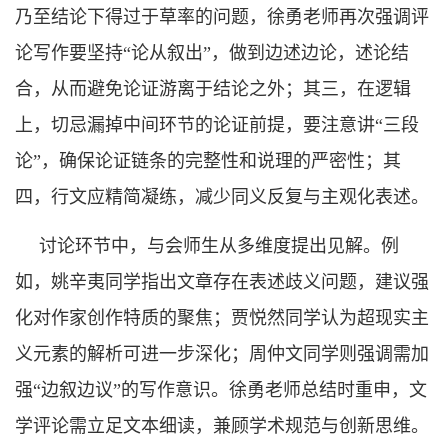
乃至结论下得过于草率的问题，徐勇老师再次强调评
论写作要坚持“论从叙出”，做到边述边论，述论结
合，从而避免论证游离于结论之外；其三，在逻辑
上，切忌漏掉中间环节的论证前提，要注意讲“三段
论”，确保论证链条的完整性和说理的严密性；其
四，行文应精简凝练，减少同义反复与主观化表述。
讨论环节中，与会师生从多维度提出见解。例
如，姚辛夷同学指出文章存在表述歧义问题，建议强
化对作家创作特质的聚焦；贾悦然同学认为超现实主
义元素的解析可进一步深化；周仲文同学则强调需加
强“边叙边议”的写作意识。徐勇老师总结时重申，文
学评论需立足文本细读，兼顾学术规范与创新思维。