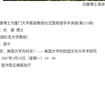
刘康博士演讲
康
博士为厦门大学客座教授仪式暨南强学术讲座
(
第
213
讲
)
：刘 康
博士
美国杜克大学教授）
：周宁
目：美国大学向何去？――美国大学的校园文化与学术研究
：
2007
年
3
月
19
日（星期一）
19
：
00
：图书馆五楼报告厅