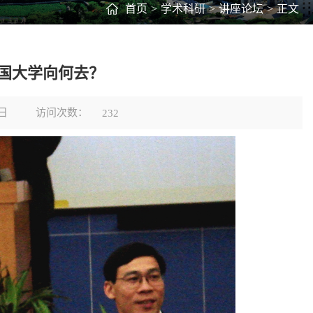
首页
>
学术科研
>
讲座论坛
>
正文
美国大学向何去？
访问次数：
日
232