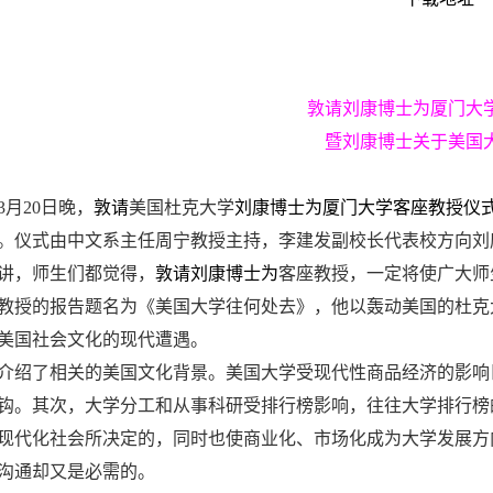
敦请
刘康
博士为厦门大
暨刘康
博士关于美国
3
月
20
日
晚，
敦请
美国杜克大学
刘康博士为厦门大学客座教授仪
。仪式由中文系主任周宁教授主持，李建发副校长代表校方向刘
讲，师生们都觉得，
敦请刘康博士为
客座教授，一定将使广大师
教授的报告题名为《美国大学往何处去》，他以轰动美国的杜克
美国社会文化的现代遭遇。
介绍了相关的美国文化背景。美国大学受现代性商品经济的影响
钩。其次，大学分工和从事科研受排行榜影响，往往大学排行榜
现代化社会所决定的，同时也使商业化、市场化成为大学发展方
沟通却又是必需的。