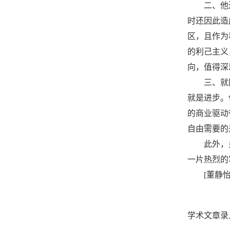
二、他
时还因此造
区，且作为
的利己主义
向，值得深
三、就
就是进步。
的商业驱动
自由需要的
此外，
一片热烈的
[
董静
学术文章录