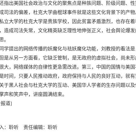
还指出美国社会政治与文化的聚焦点是种族问题、阶级问题、性
成司法的偏差，杜克大学曲棍球事件就是这些文化背景下的产物
私立大学的杜克大学是贵族学校，因此贫富矛盾激烈，也存在着
，造成司法失常，文化精英缺乏理性地伸张正义，社会舆论爆发
思。
同学提出的网络传播的妖魔化与祛妖魔化功能，刘教授的看法是
但是从另一方面看，它缺乏管制，是无政府的虚拟社会，尚未形
很大，网络媒体的自律性更急需改进。第三，中国的国情与美国
是时间，只要人民推动政府，政府保持与人民的良好互动，就有
关于黑人社会与杜克大学的互动、美国华人学者的生存问题以及
掌声和笑声中，讲座圆满结束。
怡报道
]
入：聆听 责任编辑：聆听