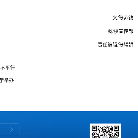
文/张苏锦
图/校宣传部
责任编辑/张耀娟
与不平行
学举办