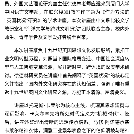
员、外国文艺理论研究室主任徐德林老师应邀来到厦门大学
中国语言文学系，在联兴楼301教室作了题为《作为方法的
“英国状况”研究》的学术讲座。本次讲座由中文系比较文学
教研室和“海洋文学与跨域文明研究”团队联合主办，校内外
师生、青年学者及文学爱好者纷至沓来。
本次讲座聚焦十九世纪英国思想文化发展脉络，紧扣工
业文明转型历程，对照当下国际格局变迁、中国社会深度转
型与人工智能变革浪潮，展开跨时空、跨语境的深度学术研
讨。徐德林研究员在讲座中首先阐释了“英国状况”的核心定
义并指出了国内外文化研究存在的认知偏差，强调了唯有重
返十九世纪英国文化研究之源，方能正本清源、厘清要义。
讲座以托马斯·卡莱尔为核心主线，梳理其思想建树与
深远影响。卡莱尔率先将所处时代定义为“机械时代”。随
后，讲座还整理出清晰的思想传承谱系。马修·阿诺德承袭
卡莱尔精神衣钵，洞悉工业繁华表象之下的信仰滑坡与精神