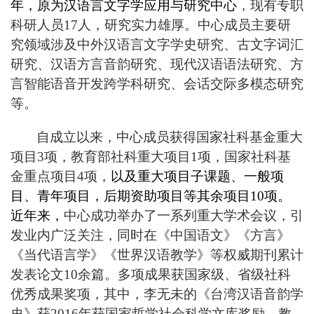
年，原为汉语言文字学应用与研究中心
，现有专职
科研人员
17人，
研究实力雄厚。中心成员主要研
究领域涉及中外汉语言文字学史研究、古文字词汇
研究、汉语方言音韵研究、现代汉语语法研究、方
言智能语音开发跨学科研究、会话交际多模态研究
等。
自成立以来，中心成员获得国家社科基金重大
项目3项，教育部社科重大项目1项，国家社科基
金重点项目4项，
以及重大项目子课题、一般项
目、青年项目，后期资助项目等其余项目10项。
近年来，
中心成功举办了一系列重大学术会议，引
发业内广泛关注，同时在
《中国语文》《方言》
《当代语言学》《世界汉语教学》等权威期刊累计
发表论文
10余
篇。
多项成果
获
国家级、省级
社科
优秀成果奖
项，
其中，
李无未的《台湾汉语音韵学
史》获2016年获国家哲学社会科学文库奖励、
教