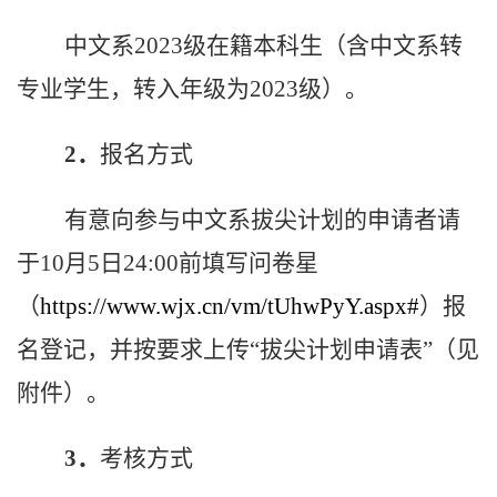
中文系
202
3
级在籍本科生（含中文系转
专业学生，转入年级为
202
3
级）。
2．
报名
方式
有意向参与中文系拔尖计划的申请者请
于
10
月
5
日
24:00
前
填写问卷星
（
https://www.wjx.cn/vm/tUhwPyY.aspx#
）报
名登记，并按要求上传“
拔尖计划申请表
”（
见
附件
）
。
3．
考核方式