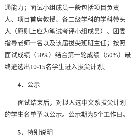
通能力；面试小组成员
一般
包括项目负责
人、项目首席教授、各二级学科的学科带头
人（原则上应为笔试考评小组成员）、团委
指导老师一名以及该届拔尖班班主任；按照
面试成绩（
50%）
结合
第一轮成绩（
50%）最
终遴选出
10-
15名
学生
进入拔尖计划
。
4．
公示
面试结束后，
对
拟入选中文系拔尖计划
的学生
名单
予以公示。
公示期
为
5个
工作日。
5．
特别说明